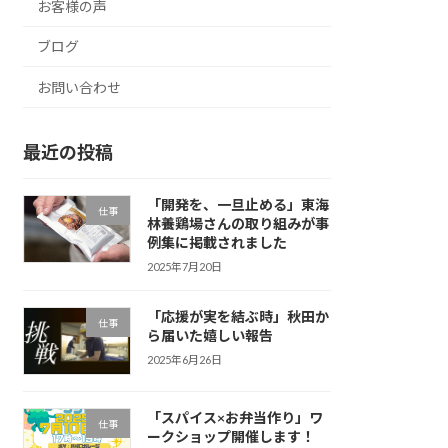
お客様の声
ブログ
お問い合わせ
最近の投稿
「開発を、一旦止める」東海
仕事
林養鶏場さんの取り組みが事
例集に掲載されました
2025年7月20日
「応援が実を結ぶ時」秋田か
仕事
ら届いた嬉しい報告
2025年6月26日
「スパイス×お弁当作り」ワ
仕事
ークショップ開催します！