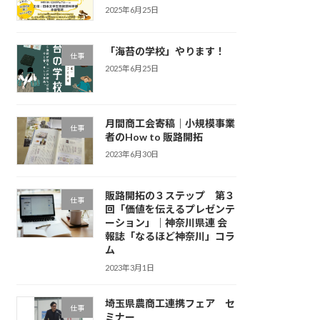
2025年6月25日
「海苔の学校」やります！
仕事
2025年6月25日
月間商工会寄稿｜小規模事業
仕事
者のHow to 販路開拓
2023年6月30日
販路開拓の３ステップ 第３
仕事
回「価値を伝えるプレゼンテ
ーション」｜神奈川県連 会
報誌「なるほど神奈川」コラ
ム
2023年3月1日
埼玉県農商工連携フェア セ
仕事
ミナー