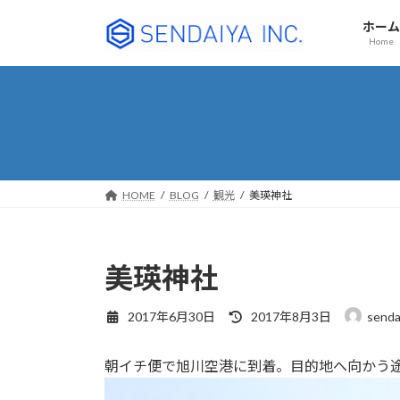
コ
ナ
ホーム
ン
ビ
Home
テ
ゲ
ン
ー
ツ
シ
へ
ョ
ス
ン
キ
に
ッ
移
HOME
BLOG
観光
美瑛神社
プ
動
美瑛神社
最
2017年6月30日
2017年8月3日
senda
終
更
朝イチ便で旭川空港に到着。目的地へ向かう
新
日