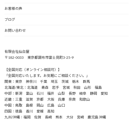
お客様の声
ブログ
お問い合わせ
有限会社仙台屋
〒182-0033 東京都調布市富士見町3-25-9
【全国対応（オンライン相談可）】
「全国対応いたします。お気軽にご相談ください。」
関東：東京 神奈川 千葉 埼玉 茨城 栃木 群馬
北海道/東北：北海道 青森 岩手 宮城 秋田 山形 福島
中部：新潟 富山 石川 福井 山梨 長野 岐阜 静岡 愛知
近畿：三重 滋賀 京都 大阪 兵庫 奈良 和歌山
中国：鳥取 島根 岡山 広島 山口
四国：徳島 香川 愛媛 高知
九州/沖縄：福岡 佐賀 長崎 熊本 大分 宮崎 鹿児島 沖縄